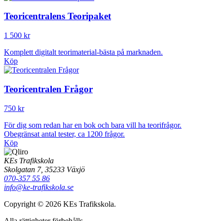
Teoricentralens Teoripaket
1 500 kr
Komplett digitalt teorimaterial-bästa på marknaden.
Köp
Teoricentralen Frågor
750 kr
För dig som redan har en bok och bara vill ha teorifrågor.
Obegränsat antal tester, ca 1200 frågor.
Köp
KEs Trafikskola
Skolgatan 7, 35233 Växjö
070-357 55 86
info@ke-trafikskola.se
Copyright © 2026 KEs Trafikskola.
Alla rättigheter förbehålls.